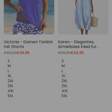
Victoria - Damen Tankini
Karen - Elegantes,
mit Shorts
ärmelloses Kleid für
Damen
Translation
€60,00
Translation
€39,95
Translation
€50,00
Translation
€34,95
missing:
missing:
missing:
missing:
de.products.product.price.regular_price
de.products.product.price.sale_price
de.products.product.price.regu
de.products.product.p
S
S
M
M
L
L
XL
XL
2XL
2XL
3XL
3XL
4XL
4XL
5XL
5XL