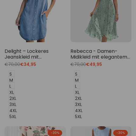
Delight – Lockeres
Rebecca - Damen-
Jeanskleid mit
Midikleid mit elegantem
Knopfdetails
Blumenmuster
Translation
€70,00
Translation
€34,95
Translation
€70,00
Translation
€49,95
missing:
missing:
missing:
missing:
de.products.product.price.regular_price
de.products.product.price.sale_price
de.products.product.price.regu
de.products.product.p
S
S
M
M
L
L
XL
XL
2XL
2XL
3XL
3XL
4XL
4XL
5XL
5XL
-
30
%
-
30
%