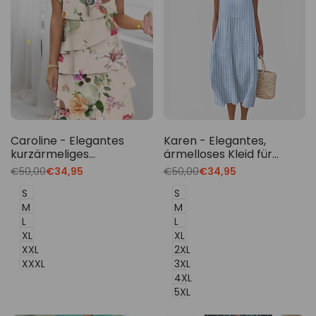
Caroline - Elegantes
Karen - Elegantes,
kurzärmeliges
ärmelloses Kleid für
Rüschenkleid für Damen
Damen
Translation
€50,00
Translation
€34,95
Translation
€50,00
Translation
€34,95
missing:
missing:
missing:
missing:
de.products.product.price.regular_price
de.products.product.price.sale_price
de.products.product.price.regu
de.products.product.p
S
S
M
M
L
L
XL
XL
XXL
2XL
XXXL
3XL
4XL
5XL