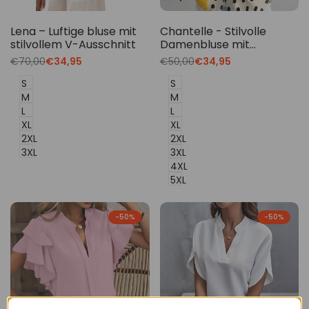
Lena – Luftige bluse mit
Chantelle - Stilvolle
stilvollem V-Ausschnitt
Damenbluse mit
Knopfleiste
Translation
€70,00
Translation
€34,95
Translation
€50,00
Translation
€34,95
missing:
missing:
missing:
missing:
de.products.product.price.regular_price
de.products.product.price.sale_price
de.products.product.price.regu
de.products.product.p
S
S
M
M
L
L
XL
XL
2XL
2XL
3XL
3XL
4XL
5XL
-
50
%
-
50
%