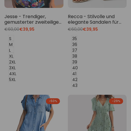
Jesse - Trendiger,
Recca - Stilvolle und
gemusterter zweiteiliger
elegante Sandalen für
Tankini für Damen
Frauen
Translation
€60,00
Translation
€39,95
Translation
€60,00
Translation
€39,95
missing:
missing:
missing:
missing:
de.products.product.price.regular_price
de.products.product.price.sale_price
de.products.product.price.regu
de.products.product.p
S
35
M
36
L
37
XL
38
2XL
39
3XL
40
4XL
41
5XL
42
43
-
50
%
-
29
%