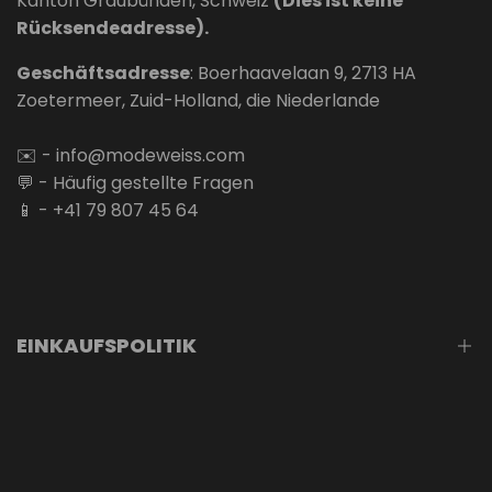
Kanton Graubünden, Schweiz
(Dies ist keine
Rücksendeadresse).
Geschäftsadresse
: Boerhaavelaan 9, 2713 HA
Zoetermeer, Zuid-Holland, die Niederlande
✉️ -
info@modeweiss.com
💬 -
Häufig gestellte Fragen
📱 -
+41 79 807 45 64
EINKAUFSPOLITIK
Impressum
Datenschutzerklärung