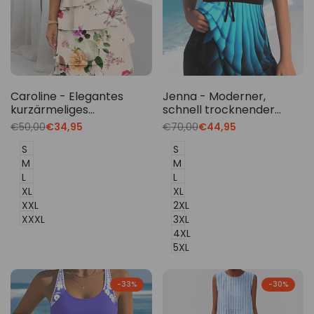
Caroline - Elegantes
Jenna - Moderner,
kurzärmeliges
schnell trocknender
Rüschenkleid für Damen
Damen-Badeanzug
Translation
€50,00
Translation
€34,95
Translation
€70,00
Translation
€44,95
missing:
missing:
missing:
missing:
de.products.product.price.regular_price
de.products.product.price.sale_price
de.products.product.price.regu
de.products.product.p
S
S
M
M
L
L
XL
XL
XXL
2XL
XXXL
3XL
4XL
5XL
-
33
%
-
30
%