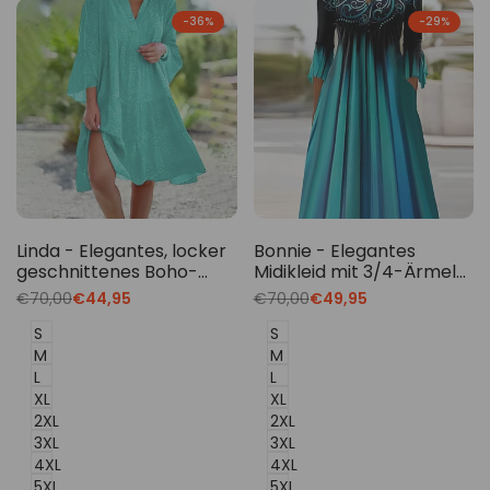
-
36
%
-
29
%
Linda - Elegantes, locker
Bonnie - Elegantes
geschnittenes Boho-
Midikleid mit 3/4-Ärmeln
Kleid für Damen
für Damen
Translation
€70,00
Translation
€44,95
Translation
€70,00
Translation
€49,95
missing:
missing:
missing:
missing:
de.products.product.price.regular_price
de.products.product.price.sale_price
de.products.product.price.regu
de.products.product.p
S
S
M
M
L
L
XL
XL
2XL
2XL
3XL
3XL
4XL
4XL
5XL
5XL