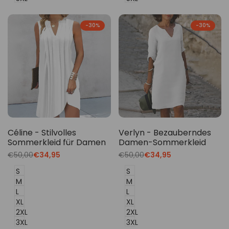
-
30
%
-
30
%
Céline - Stilvolles
Verlyn - Bezauberndes
Sommerkleid für Damen
Damen-Sommerkleid
Translation
€50,00
Translation
€34,95
Translation
€50,00
Translation
€34,95
missing:
missing:
missing:
missing:
de.products.product.price.regular_price
de.products.product.price.sale_price
de.products.product.price.regu
de.products.product.p
S
S
M
M
L
L
XL
XL
2XL
2XL
3XL
3XL