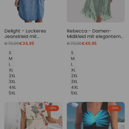
Delight – Lockeres
Rebecca - Damen-
Jeanskleid mit
Midikleid mit elegantem
Knopfdetails
Blumenmuster
Translation
€70,00
Translation
€34,95
Translation
€70,00
Translation
€49,95
missing:
missing:
missing:
missing:
de.products.product.price.regular_price
de.products.product.price.sale_price
de.products.product.price.regu
de.products.product.p
S
S
M
M
L
L
XL
XL
2XL
2XL
3XL
3XL
4XL
4XL
5XL
5XL
-
30
%
-
36
%